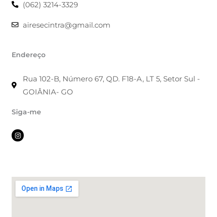
(062) 3214-3329
airesecintra@gmail.com
Endereço
Rua 102-B, Número 67, QD. F18-A, LT 5, Setor Sul -
GOIÂNIA- GO
Siga-me
I
n
s
t
a
g
r
a
m