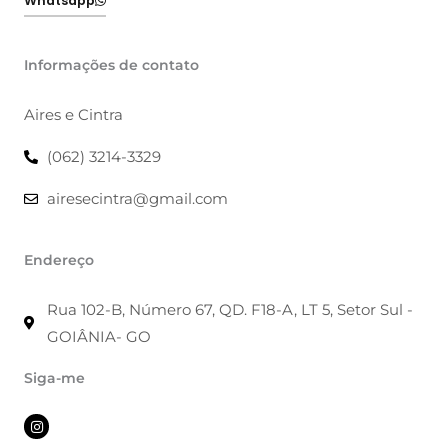
Whatsapp
Informações de contato
Aires e Cintra
(062) 3214-3329
airesecintra@gmail.com
Endereço
Rua 102-B, Número 67, QD. F18-A, LT 5, Setor Sul -
GOIÂNIA- GO
Siga-me
I
n